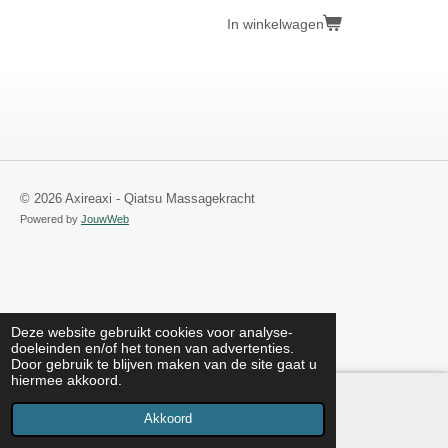
In winkelwagen
© 2026 Axireaxi - Qiatsu Massagekracht
Powered by
JouwWeb
Deze website gebruikt cookies voor analyse-
doeleinden en/of het tonen van advertenties.
Door gebruik te blijven maken van de site gaat u
hiermee akkoord.
Akkoord
E-mailadres