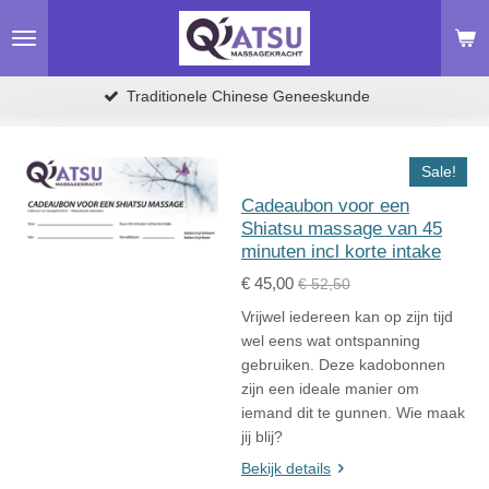
Ga
direct
naar
de
Traditionele Chinese Geneeskunde
hoofdinhoud
Sale!
Cadeaubon voor een
Shiatsu massage van 45
minuten incl korte intake
€ 45,00
€ 52,50
Vrijwel iedereen kan op zijn tijd
wel eens wat ontspanning
gebruiken. Deze kadobonnen
zijn een ideale manier om
iemand dit te gunnen. Wie maak
jij blij?
Bekijk details