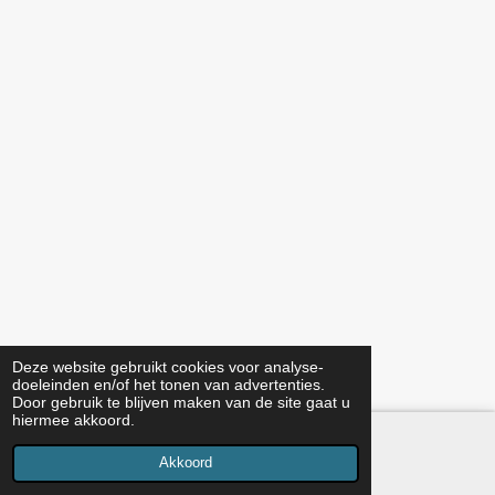
Deze website gebruikt cookies voor analyse-
doeleinden en/of het tonen van advertenties.
Door gebruik te blijven maken van de site gaat u
hiermee akkoord.
Akkoord
E-mailadres