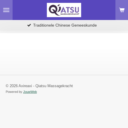
Ga
direct
naar
de
Traditionele Chinese Geneeskunde
hoofdinhoud
© 2026 Axireaxi - Qiatsu Massagekracht
Powered by
JouwWeb