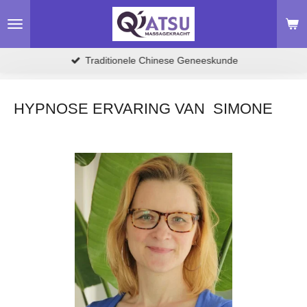
Ga
direct
naar
de
Traditionele Chinese Geneeskunde
hoofdinhoud
HYPNOSE ERVARING VAN SIMONE