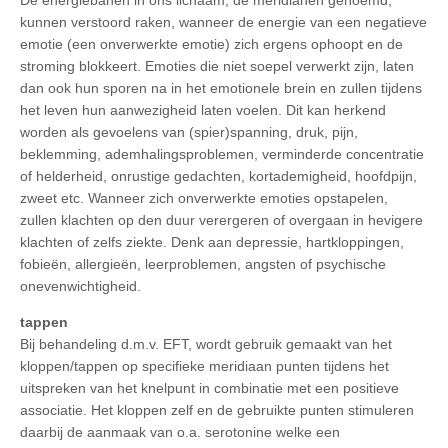
De energiebanen in ons lichaam, de meridianen genoemd,
kunnen verstoord raken, wanneer de energie van een negatieve
emotie (een onverwerkte emotie) zich ergens ophoopt en de
stroming blokkeert. Emoties die niet soepel verwerkt zijn, laten
dan ook hun sporen na in het emotionele brein en zullen tijdens
het leven hun aanwezigheid laten voelen. Dit kan herkend
worden als gevoelens van (spier)spanning, druk, pijn,
beklemming, ademhalingsproblemen, verminderde concentratie
of helderheid, onrustige gedachten, kortademigheid, hoofdpijn,
zweet etc. Wanneer zich onverwerkte emoties opstapelen,
zullen klachten op den duur verergeren of overgaan in hevigere
klachten of zelfs ziekte. Denk aan depressie, hartkloppingen,
fobieën, allergieën, leerproblemen, angsten of psychische
onevenwichtigheid.
tappen
Bij behandeling d.m.v. EFT, wordt gebruik gemaakt van het
kloppen/tappen op specifieke meridiaan punten tijdens het
uitspreken van het knelpunt in combinatie met een positieve
associatie. Het kloppen zelf en de gebruikte punten stimuleren
daarbij de aanmaak van o.a. serotonine welke een